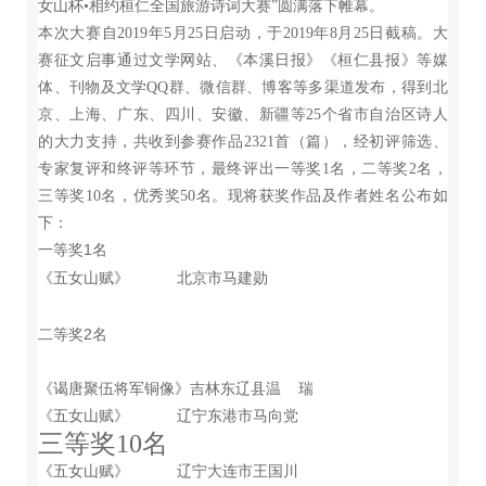
女山杯•相约桓仁全国旅游诗词大赛”圆满落下帷幕。
本次大赛自2019年5月25日启动，于2019年8月25日截稿。大
赛征文启事通过文学网站、《本溪日报》《桓仁县报》等媒
体、刊物及文学QQ群、微信群、博客等多渠道发布，得到北
京、上海、广东、四川、安徽、新疆等25个省市自治区诗人
的大力支持，共收到参赛作品2321首（篇），经初评筛选、
专家复评和终评等环节，最终评出一等奖1名，二等奖2名，
三等奖10名，优秀奖50名。现将获奖作品及作者姓名公布如
下：
一等奖1名
《五女山赋》 北京市马建勋
二等奖2名
《谒唐聚伍将军铜像》吉林东辽县温 瑞
《五女山赋》 辽宁东港市马向党
三等奖10名
《五女山赋》 辽宁大连市王国川